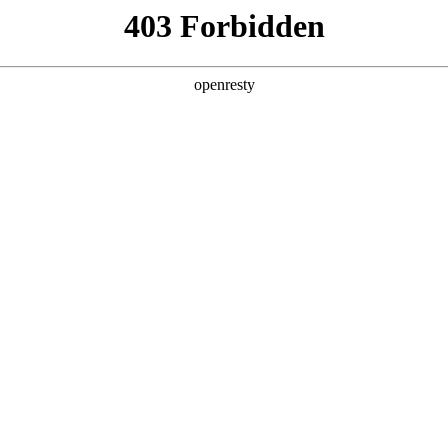
企业业务
个人业务
了解我们
投资者
医工
>
青少年综合近视管理解决方案
决方案
EN
Global
视的社会问题。而造成近视的后天成因有两点：成像滞后（看的太近
、视光中心，搭建包含线上视光档案、近视风险评估、眼健
家和视光师为牵引，以巅峰国际屏显技术为核心，医工融合，
儿童、青少年提供全周期预防＋管控方案，帮助更多的孩子拥有